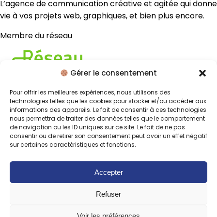
L’agence de communication créative et agitée qui donne
vie à vos projets web, graphiques, et bien plus encore.
Membre du réseau
Gérer le consentement
Pour offrir les meilleures expériences, nous utilisons des
technologies telles que les cookies pour stocker et/ou accéder aux
Nos services
informations des appareils. Le fait de consentir à ces technologies
nous permettra de traiter des données telles que le comportement
de navigation ou les ID uniques sur ce site. Le fait de ne pas
Graphisme
Print
consentir ou de retirer son consentement peut avoir un effet négatif
sur certaines caractéristiques et fonctions.
Nos pages
Mentions légales
Politique de confidentialité
Politique de
Accepter
cookies
Refuser
06 47 42 77 57
Voir les préférences