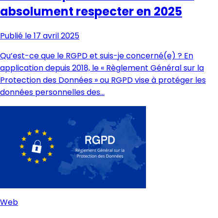
absolument respecter en 2025
Publié le 17 avril 2025
Qu’est-ce que le RGPD et suis-je concerné(e) ? En
application depuis 2018, le « Règlement Général sur la
Protection des Données » ou RGPD vise à protéger les
données personnelles des…
Web