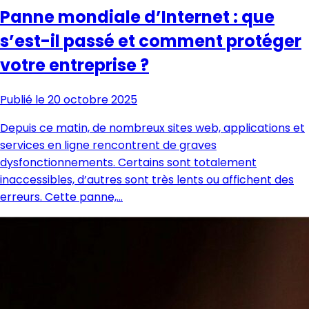
Panne mondiale d’Internet : que
s’est-il passé et comment protéger
votre entreprise ?
Publié le 20 octobre 2025
Depuis ce matin, de nombreux sites web, applications et
services en ligne rencontrent de graves
dysfonctionnements. Certains sont totalement
inaccessibles, d’autres sont très lents ou affichent des
erreurs. Cette panne,…