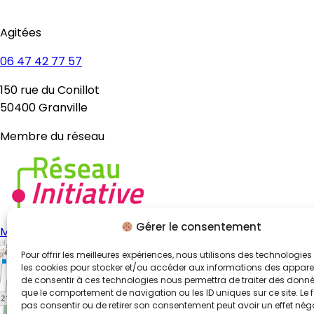
Agitées
06 47 42 77 57
150 rue du Conillot
50400 Granville
Membre du réseau
Gérer le consentement
Mentions légales
Politique de confidentialité
Politique de 
Pour offrir les meilleures expériences, nous utilisons des technologies 
les cookies pour stocker et/ou accéder aux informations des appareils
de consentir à ces technologies nous permettra de traiter des donnée
que le comportement de navigation ou les ID uniques sur ce site. Le f
pas consentir ou de retirer son consentement peut avoir un effet néga